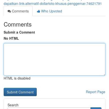
dapatkan-link-alternatif-dollartoto-khusus-penggemar-74621791
Comments
Who Upvoted
Comments
Submit a Comment
No HTML
HTML is disabled
Report Page
Search