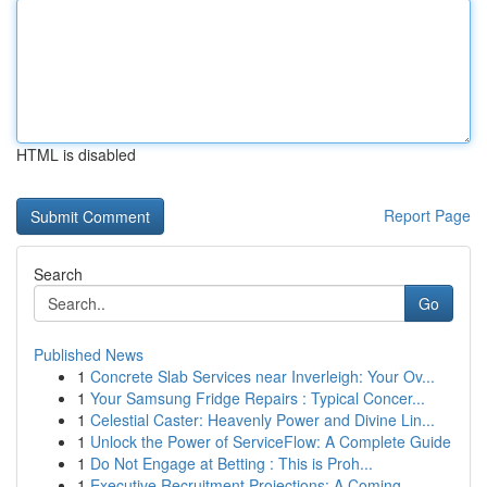
HTML is disabled
Report Page
Search
Go
Published News
1
Concrete Slab Services near Inverleigh: Your Ov...
1
Your Samsung Fridge Repairs : Typical Concer...
1
Celestial Caster: Heavenly Power and Divine Lin...
1
Unlock the Power of ServiceFlow: A Complete Guide
1
Do Not Engage at Betting : This is Proh...
1
Executive Recruitment Projections: A Coming...