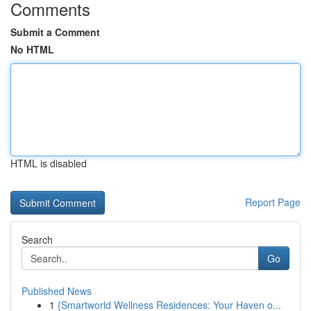
Comments
Submit a Comment
No HTML
HTML is disabled
Report Page
Search
Go
Published News
1
{Smartworld Wellness Residences: Your Haven o...