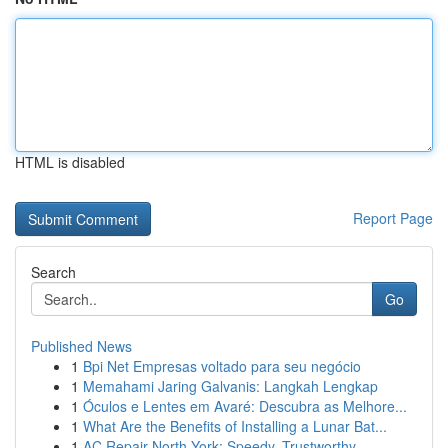
HTML is disabled
Report Page
Search
Go
Published News
1
Bpi Net Empresas voltado para seu negócio
1
Memahami Jaring Galvanis: Langkah Lengkap
1
Óculos e Lentes em Avaré: Descubra as Melhore...
1
What Are the Benefits of Installing a Lunar Bat...
1
AC Repair North York: Speedy, Trustworthy