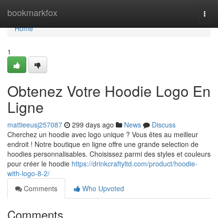
Home
bookmarkfox
Togg
navi
Home
1
Obtenez Votre Hoodie Logo En
Ligne
mattieeusj257087
299 days ago
News
Discuss
Cherchez un hoodie avec logo unique ? Vous êtes au meilleur
endroit ! Notre boutique en ligne offre une grande selection de
hoodies personnalisables. Choisissez parmi des styles et couleurs
pour créer le hoodie
https://drinkcraftyltd.com/product/hoodie-
with-logo-8-2/
Comments
Who Upvoted
Comments