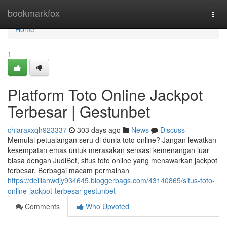
Home
bookmarkfox
Togg
navi
Home
1
Platform Toto Online Jackpot
Terbesar | Gestunbet
chiaraxxqh923337
303 days ago
News
Discuss
Memulai petualangan seru di dunia toto online? Jangan lewatkan
kesempatan emas untuk merasakan sensasi kemenangan luar
biasa dengan JudiBet, situs toto online yang menawarkan jackpot
terbesar. Berbagai macam permainan
https://delilahwdjy934645.bloggerbags.com/43140865/situs-toto-
online-jackpot-terbesar-gestunbet
Comments
Who Upvoted