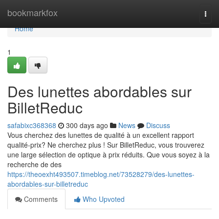
Home
bookmarkfox
Togg
navi
Home
1
Des lunettes abordables sur
BilletReduc
safabixc368368
300 days ago
News
Discuss
Vous cherchez des lunettes de qualité à un excellent rapport
qualité-prix? Ne cherchez plus ! Sur BilletReduc, vous trouverez
une large sélection de optique à prix réduits. Que vous soyez à la
recherche de des
https://theoexht493507.timeblog.net/73528279/des-lunettes-
abordables-sur-billetreduc
Comments
Who Upvoted