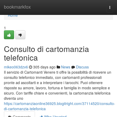
Home
bookmarkfox
Togg
navi
Home
1
Consulto di cartomanzia
telefonica
mikeo063dzv6
305 days ago
News
Discuss
Il servizio di Cartomanti Venere ti offre la possibilità di ricevere un
consulto telefonico immediato, con cartomanti professionali
pronte ad ascoltarti e a interpretare i tarocchi. Puoi ottenere
risposte su amore, lavoro, fortuna e famiglia in modo semplice e
sicuro. Con tariffe chiare e convenienti, la cartomanzia telefonica
diventa uno
https://cartomanziaonline36925.blogitright.com/37114520/consulto-
di-cartomanzia-telefonica
Comments
Who Upvoted