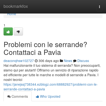
Home
bookmarkfox
Togg
navi
Home
1
Problemi con le serrande?
Contattaci a Pavia
deaconqhsw102727
306 days ago
News
Discuss
Hai malfunzionante il tuo sistema di serranda? Non preoccuparti,
siamo qui per aiutarti! Offriamo un servizio di riparazione rapido
ed efficiente per tutte le marche e modelli di serrande a Pavia. I
nostri tecnici
https://janejssj738344.ezblogz.com/68882927/problemi-con-le-
serrande-contattaci-a-pavia
Comments
Who Upvoted