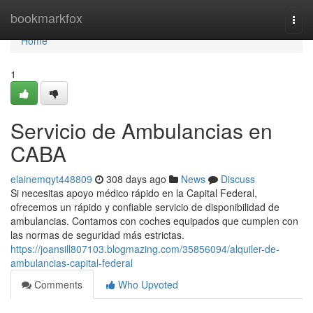
Home
bookmarkfox
Togg
navi
Home
1
Servicio de Ambulancias en
CABA
elainemqyt448809
308 days ago
News
Discuss
Si necesitas apoyo médico rápido en la Capital Federal,
ofrecemos un rápido y confiable servicio de disponibilidad de
ambulancias. Contamos con coches equipados que cumplen con
las normas de seguridad más estrictas.
https://joansill807103.blogmazing.com/35856094/alquiler-de-
ambulancias-capital-federal
Comments
Who Upvoted