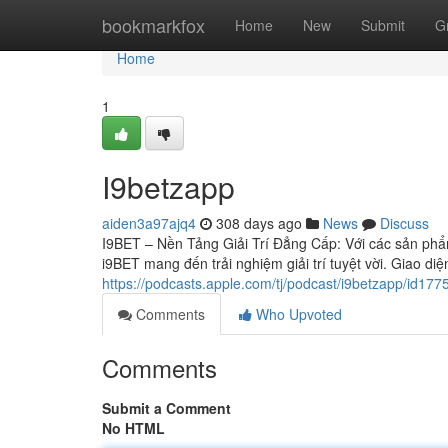
Home
bookmarkfox
Home
New
Submit
G
Home
1
I9betzapp
aiden3a97ajq4
308 days ago
News
Discuss
I9BET – Nền Tảng Giải Trí Đẳng Cấp: Với các sản phẩm 
i9BET mang đến trải nghiệm giải trí tuyệt vời. Giao di
https://podcasts.apple.com/tj/podcast/i9betzapp/id
Comments
Who Upvoted
Comments
Submit a Comment
No HTML