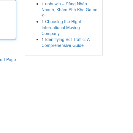
1
nohuwin – Đăng Nhập
Nhanh, Khám Phá Kho Game
Đ...
1
Choosing the Right
International Moving
Company
1
Identifying Bot Traffic: A
Comprehensive Guide
ort Page