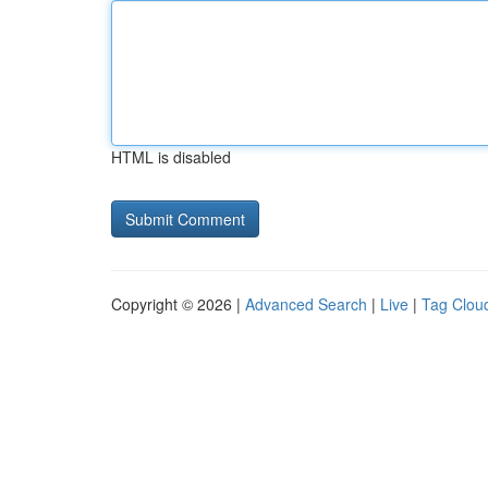
HTML is disabled
Copyright © 2026 |
Advanced Search
|
Live
|
Tag Clou