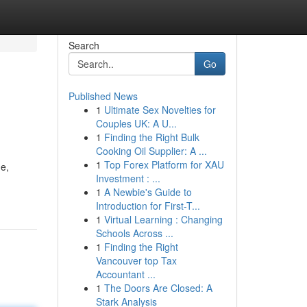
Search
Go
Published News
1
Ultimate Sex Novelties for
Couples UK: A U...
1
Finding the Right Bulk
Cooking Oil Supplier: A ...
1
Top Forex Platform for XAU
ne,
Investment : ...
1
A Newbie's Guide to
Introduction for First-T...
1
Virtual Learning : Changing
Schools Across ...
1
Finding the Right
Vancouver top Tax
Accountant ...
1
The Doors Are Closed: A
Stark Analysis