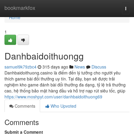
Home
bookmarkfox
Togg
navi
Home
1
Danhbaidoithuongg
samuel9k79zbc4
315 days ago
News
Discuss
Danhbaidoithuong.casino là điểm đến lý tưởng cho người yêu
thích game bài đổi thưởng uy tín. Tại đây, bạn sẽ được trải
nghiệm kho game đánh bài đổi thưởng đa dạng, tỷ lệ trả thưởng
cao, hệ thống bảo mật hàng đầu và hỗ trợ nạp rút siêu tốc, giúp
https://www.moshpyt.com/user/danhbaidoithuong69
Comments
Who Upvoted
Comments
Submit a Comment