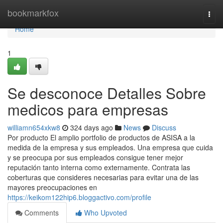
Home
bookmarkfox
Togg
navi
Home
1
Se desconoce Detalles Sobre
medicos para empresas
williamn654xkw8
324 days ago
News
Discuss
Por producto El amplio portfolio de productos de ASISA a la
medida de la empresa y sus empleados. Una empresa que cuida
y se preocupa por sus empleados consigue tener mejor
reputación tanto interna como externamente. Contrata las
coberturas que consideres necesarias para evitar una de las
mayores preocupaciones en
https://keikom122hip6.bloggactivo.com/profile
Comments
Who Upvoted