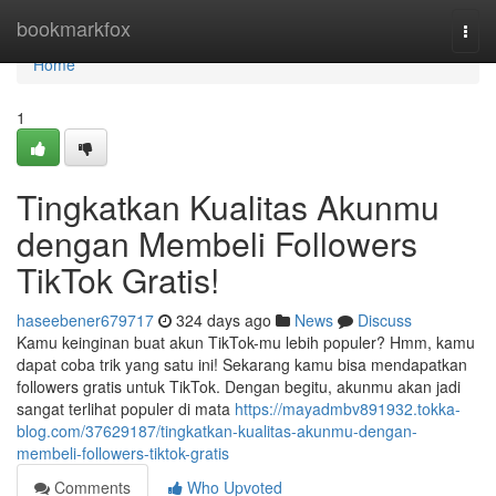
Home
bookmarkfox
Togg
navi
Home
1
Tingkatkan Kualitas Akunmu
dengan Membeli Followers
TikTok Gratis!
haseebener679717
324 days ago
News
Discuss
Kamu keinginan buat akun TikTok-mu lebih populer? Hmm, kamu
dapat coba trik yang satu ini! Sekarang kamu bisa mendapatkan
followers gratis untuk TikTok. Dengan begitu, akunmu akan jadi
sangat terlihat populer di mata
https://mayadmbv891932.tokka-
blog.com/37629187/tingkatkan-kualitas-akunmu-dengan-
membeli-followers-tiktok-gratis
Comments
Who Upvoted