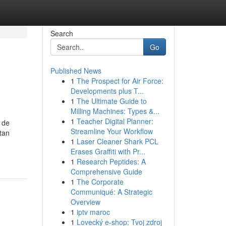
Search
Go
Published News
1
The Prospect for Air Force:
Developments plus T...
1
The Ultimate Guide to
Milling Machines: Types &...
1
Teacher Digital Planner:
 de
Streamline Your Workflow
tan
1
Laser Cleaner Shark PCL
Erases Graffiti with Pr...
1
Research Peptides: A
Comprehensive Guide
1
The Corporate
Communiqué: A Strategic
Overview
1
iptv maroc
1
Lovecký e-shop: Tvoj zdroj