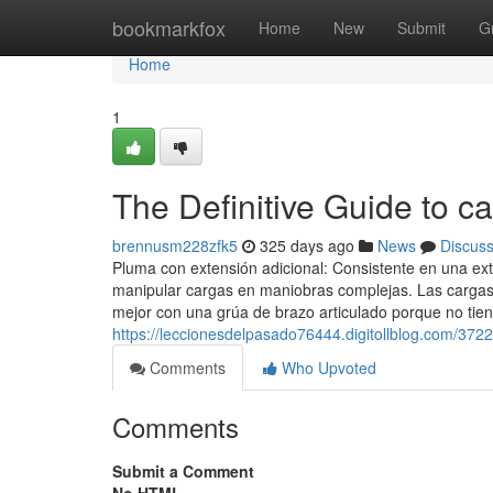
Home
bookmarkfox
Home
New
Submit
G
Home
1
The Definitive Guide to 
brennusm228zfk5
325 days ago
News
Discus
Pluma con extensión adicional: Consistente en una ex
manipular cargas en maniobras complejas. Las cargas
mejor con una grúa de brazo articulado porque no tiene
https://leccionesdelpasado76444.digitollblog.com/37
Comments
Who Upvoted
Comments
Submit a Comment