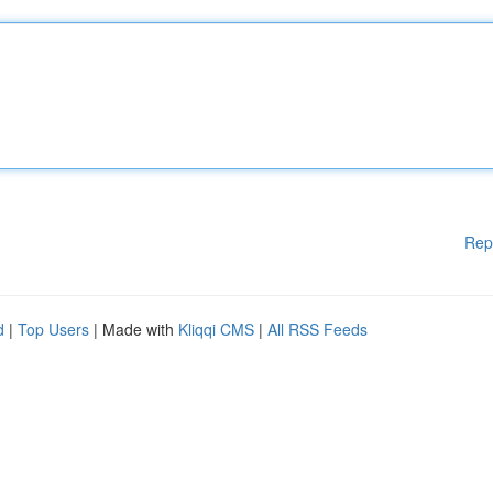
Rep
d
|
Top Users
| Made with
Kliqqi CMS
|
All RSS Feeds