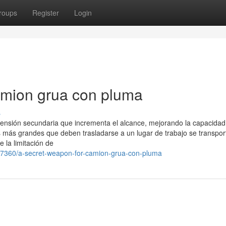
roups
Register
Login
camion grua con pluma
s
tensión secundaria que incrementa el alcance, mejorando la capacidad
 más grandes que deben trasladarse a un lugar de trabajo se transpor
 la limitación de
227360/a-secret-weapon-for-camion-grua-con-pluma