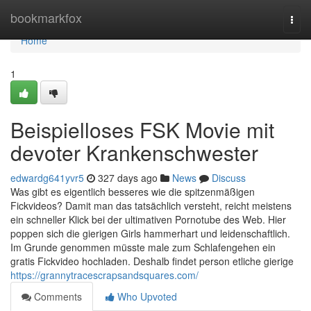
Home
bookmarkfox
Togg
navi
Home
1
Beispielloses FSK Movie mit
devoter Krankenschwester
edwardg641yvr5
327 days ago
News
Discuss
Was gibt es eigentlich besseres wie die spitzenmäßigen
Fickvideos? Damit man das tatsächlich versteht, reicht meistens
ein schneller Klick bei der ultimativen Pornotube des Web. Hier
poppen sich die gierigen Girls hammerhart und leidenschaftlich.
Im Grunde genommen müsste male zum Schlafengehen ein
gratis Fickvideo hochladen. Deshalb findet person etliche gierige
https://grannytracescrapsandsquares.com/
Comments
Who Upvoted