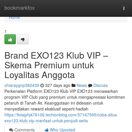
Home
bookmarkfox
Togg
navi
Home
1
Brand EXO123 Klub VIP –
Skema Premium untuk
Loyalitas Anggota
chiaraygnp382439
327 days ago
News
Discuss
Perkenalan Platform EXO123 Klub VIP EXO123 menawarkan
program VIP Club yang premium untuk mengapresiasi komitmen
petaruh di Tanah Air. Keanggotaan ini didesain untuk
menyediakan reward eksklusif seperti hadiah
https://liviajyhj476106.techionblog.com/37167595/coba-situs-
exo123-klub-vip-manfaat-untuk-penjudi-setia
Comments
Who Upvoted