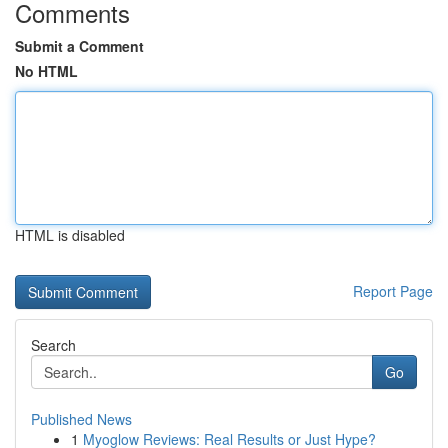
Comments
Submit a Comment
No HTML
HTML is disabled
Report Page
Search
Go
Published News
1
Myoglow Reviews: Real Results or Just Hype?