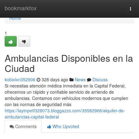
Home
bookmarkfox
Togg
navi
Home
1
Ambulancias Disponibles en la
Ciudad
kobixlxn352906
328 days ago
News
Discuss
Si necesitas atención médica inmediata en la Capital Federal,
ofrecemos un rápido y confiable servicio de arriendo de
ambulancias. Contamos con vehículos modernos que cumplen
con las normas de seguridad más
https://laytnpetf328073.bloggazzo.com/35582968/alquiler-de-
ambulancias-capital-federal
Comments
Who Upvoted