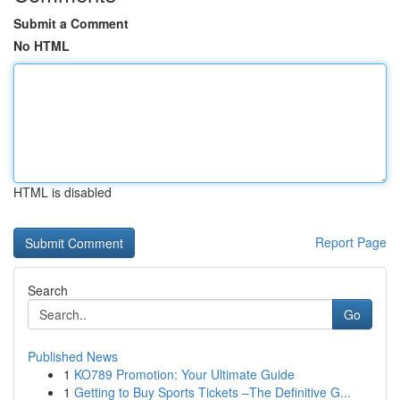
Submit a Comment
No HTML
HTML is disabled
Report Page
Search
Go
Published News
1
KO789 Promotion: Your Ultimate Guide
1
Getting to Buy Sports Tickets –The Definitive G...