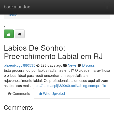
Home
bookmarkfox
Togg
navi
Home
1
Labios De Sonho:
Preenchimento Labial em RJ
phoenixugci880535
328 days ago
News
Discuss
Está procurando por labios radiantes e full? O cidade maravilhosa
é o local ideal para você encontrar um especialista em
rejuvenescimento labial. Os profissionais talentosos aqui utilizam
as técnicas mais
https://haimacplj689040.activablog.com/profile
Comments
Who Upvoted
Comments