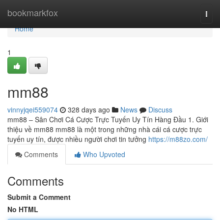
Home
bookmarkfox
Togg
navi
Home
1
mm88
vinnyjqei559074
328 days ago
News
Discuss
mm88 – Sân Chơi Cá Cược Trực Tuyến Uy Tín Hàng Đầu 1. Giới
thiệu về mm88 mm88 là một trong những nhà cái cá cược trực
tuyến uy tín, được nhiều người chơi tin tưởng
https://m88zo.com/
Comments
Who Upvoted
Comments
Submit a Comment
No HTML