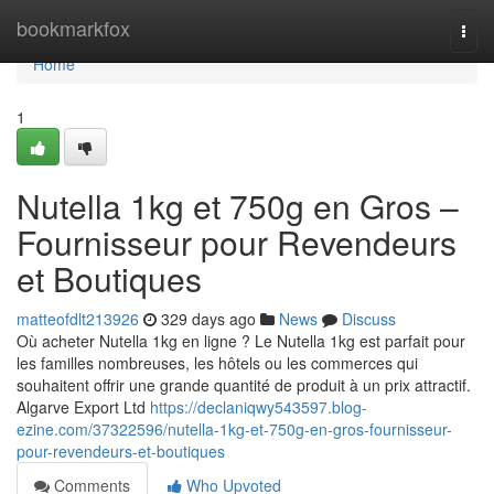
Home
bookmarkfox
Togg
navi
Home
1
Nutella 1kg et 750g en Gros –
Fournisseur pour Revendeurs
et Boutiques
matteofdlt213926
329 days ago
News
Discuss
Où acheter Nutella 1kg en ligne ? Le Nutella 1kg est parfait pour
les familles nombreuses, les hôtels ou les commerces qui
souhaitent offrir une grande quantité de produit à un prix attractif.
Algarve Export Ltd
https://declaniqwy543597.blog-
ezine.com/37322596/nutella-1kg-et-750g-en-gros-fournisseur-
pour-revendeurs-et-boutiques
Comments
Who Upvoted