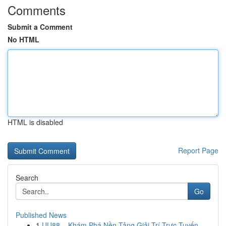
Comments
Submit a Comment
No HTML
HTML is disabled
Report Page
Search
Go
Published News
1
UU88 – Khám Phá Nền Tảng Giải Trí Trực Tuyến