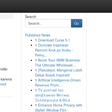
Search
Go
Published News
1
Download Curse 5.1
n
1
Domowe Inspiracje:
Remont Krok po Kroku -
Pełny...
1
Boost Your SMM Business:
The Ultimate Wholesale...
iliki
1
{Ratudepo: Mengenal Lebih
Dekat Sosok Inspiratif
, karena
1
Artificial Intelligence-Driven
ined
Revenue Prom...
1
Το μυστικό του
σουβλακιού Μύτικα:
Ξυλόσφαιρα & Θέα
1
Enhance Home Privacy with
Stylish Window Film