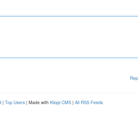
Rep
d
|
Top Users
| Made with
Kliqqi CMS
|
All RSS Feeds