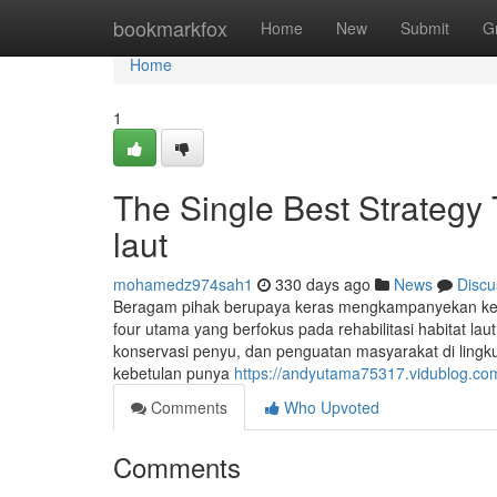
Home
bookmarkfox
Home
New
Submit
G
Home
1
The Single Best Strategy
laut
mohamedz974sah1
330 days ago
News
Discu
Beragam pihak berupaya keras mengkampanyekan kes
four utama yang berfokus pada rehabilitasi habitat la
konservasi penyu, dan penguatan masyarakat di lingkun
kebetulan punya
https://andyutama75317.vidublog.com
Comments
Who Upvoted
Comments