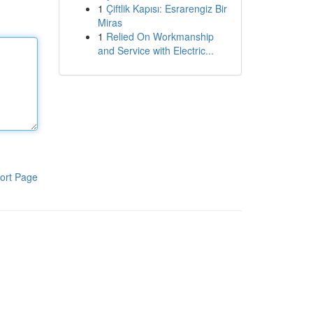
1
Çiftlik Kapısı: Esrarengiz Bir
Miras
1
Relied On Workmanship
and Service with Electric...
ort Page