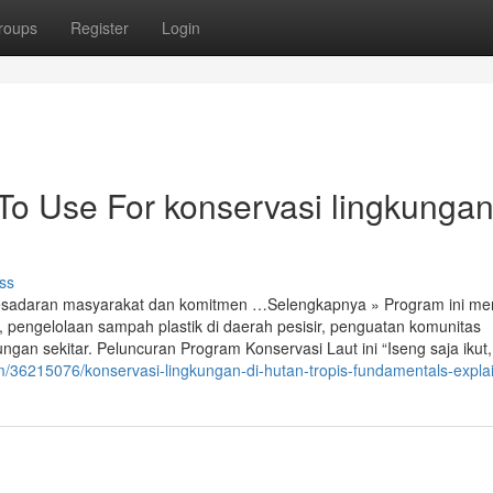
roups
Register
Login
 To Use For konservasi lingkunga
ss
adaran masyarakat dan komitmen …Selengkapnya » Program ini mem
ut, pengelolaan sampah plastik di daerah pesisir, penguatan komunitas
gan sekitar. Peluncuran Program Konservasi Laut ini “Iseng saja ikut
/36215076/konservasi-lingkungan-di-hutan-tropis-fundamentals-expla