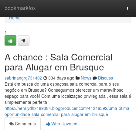
Home
bookmarkfox
Togg
navi
Home
1
A chance : Sala Comercial
para Alugar em Brusque
sabrinangrg731402
334 days ago
News
Discuss
Está em busca de uma espaçosa sala comercial para o seu
negócio em Brusque? Conseguimos oferecer um maravilhoso
espaço para você! Com uma localização privilegiada , essa sala é
simplesmente perfeita
https://henriydhx469384.blogproducer.com/44246592/uma-ótima-
oportunidade-sala-comercial-para-alugar-em-brusque
Comments
Who Upvoted