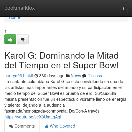
Home
bookmarkfox
Togg
navi
Home
1
Karol G: Dominando la Mitad
del Tiempo en el Super Bowl
henryo961imk9
330 days ago
News
Discuss
La cantante colombiana Karol G se está convirtiendo en una de
las artistas más importantes del mundo y su participación en el
medio tiempo del Super Bowl es prueba de ello. Su/Sus/Ella
misma presentación fue un espectáculo vibrante lleno de energía
y talento, dejando a la audiencia
fascinada/hipnotizada/conmovida. De/Con/A través
https://youtu.be/veX8UmLqAqI
Comments
Who Upvoted