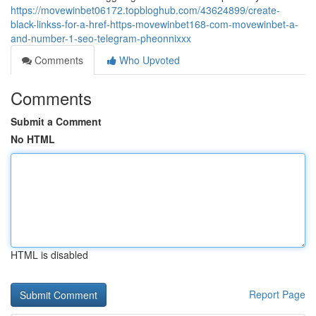
https://movewinbet06172.topbloghub.com/43624899/create-
black-linkss-for-a-href-https-movewinbet168-com-movewinbet-a-
and-number-1-seo-telegram-pheonnixxx
Comments
Who Upvoted
Comments
Submit a Comment
No HTML
HTML is disabled
Report Page