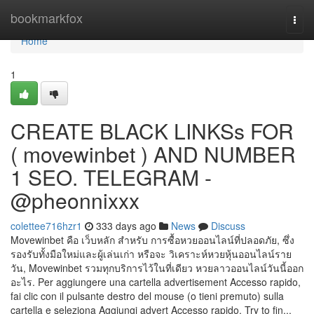
Home
bookmarkfox
Togg
navi
Home
1
CREATE BLACK LINKSs FOR
( movewinbet ) AND NUMBER
1 SEO. TELEGRAM -
@pheonnixxx
colettee716hzr1
333 days ago
News
Discuss
Movewinbet คือ เว็บหลัก สำหรับ การซื้อหวยออนไลน์ที่ปลอดภัย, ซึ่ง
รองรับทั้งมือใหม่และผู้เล่นเก่า หรือจะ วิเคราะห์หวยหุ้นออนไลน์ราย
วัน, Movewinbet รวมทุกบริการไว้ในที่เดียว หวยลาวออนไลน์วันนี้ออก
อะไร. Per aggiungere una cartella advertisement Accesso rapido,
fai clic con il pulsante destro del mouse (o tieni premuto) sulla
cartella e seleziona Aggiungi advert Accesso rapido. Try to fin...