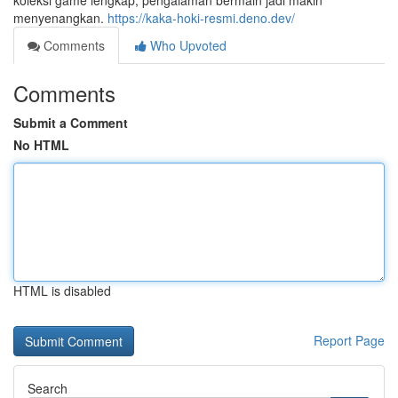
koleksi game lengkap, pengalaman bermain jadi makin
menyenangkan.
https://kaka-hoki-resmi.deno.dev/
Comments
Who Upvoted
Comments
Submit a Comment
No HTML
HTML is disabled
Report Page
Search