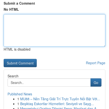
Submit a Comment
No HTML
HTML is disabled
Report Page
Search
Go
Published News
1
MU88 – Nền Tảng Giải Trí Trực Tuyến Nổi Bật Với...
1
Beşiktaş Eskortlar Hizmetleri: Seviyeli ve Sayg...
1
Mengetahui Grating Dilapisi Seng: Manfaat dan A...