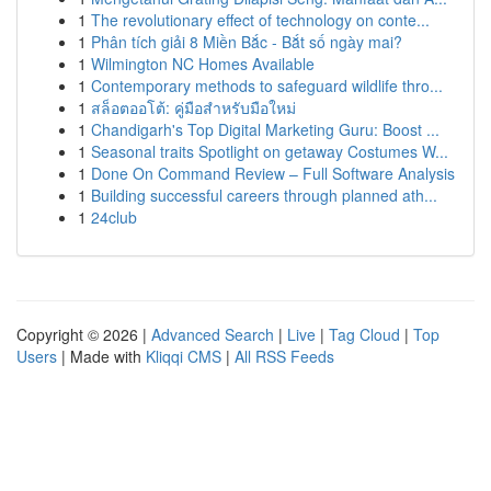
1
The revolutionary effect of technology on conte...
1
Phân tích giải 8 Miền Bắc - Bắt số ngày mai?
1
Wilmington NC Homes Available
1
Contemporary methods to safeguard wildlife thro...
1
สล็อตออโต้: คู่มือสำหรับมือใหม่
1
Chandigarh's Top Digital Marketing Guru: Boost ...
1
Seasonal traits Spotlight on getaway Costumes W...
1
Done On Command Review – Full Software Analysis
1
Building successful careers through planned ath...
1
24club
Copyright © 2026 |
Advanced Search
|
Live
|
Tag Cloud
|
Top
Users
| Made with
Kliqqi CMS
|
All RSS Feeds