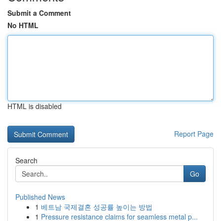
Submit a Comment
No HTML
HTML is disabled
Report Page
Search
Go
Published News
1
베트남 국제결혼 성공률 높이는 방법
1
Pressure resistance claims for seamless metal p...