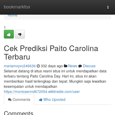
Home
bookmarkfox
Togg
navi
Home
1
Cek Prediksi Paito Carolina
Terbaru
mariamxyvc246636
332 days ago
News
Discuss
Selamat datang di situs resmi situs ini untuk mendapatkan data
terbaru tentang Paito Carolina Day. Hari ini, situs ini akan
memberikan hasil terlengkap dan tepat. Mungkin saja lewatkan
kesempatan untuk mendapatkan
https://monicaennd672054.wikiinside.com/user
Comments
Who Upvoted
Comments