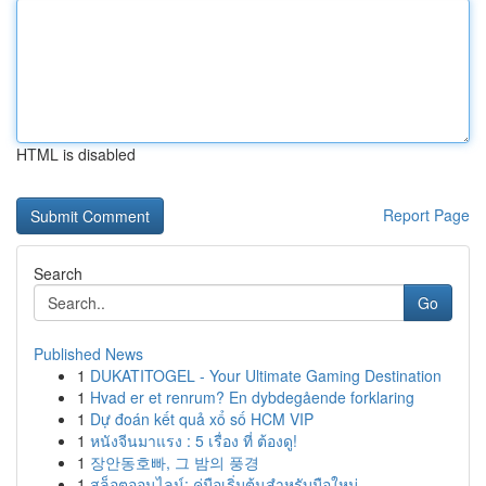
HTML is disabled
Report Page
Search
Go
Published News
1
DUKATITOGEL - Your Ultimate Gaming Destination
1
Hvad er et renrum? En dybdegående forklaring
1
Dự đoán kết quả xổ số HCM VIP
1
หนังจีนมาแรง : 5 เรื่อง ที่ ต้องดู!
1
장안동호빠, 그 밤의 풍경
1
สล็อตออนไลน์: คู่มือเริ่มต้นสำหรับมือใหม่