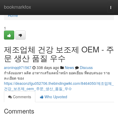
Home
bookmarkfox
Togg
navi
Home
1
제조업체 건강 보조제 OEM - 주
문 생산 품질 우수
aroninqq971567
338 days ago
News
Discuss
กำลังมองหา ผลิต อาหารเสริมลดน้ำหนัก ยอดเยี่ยม ที่ตอบสนอง ราย
ละเอียด ของ
https://deaconzfgu052706.thebindingwiki.com/8464050/제조업체_
건강_보조제_oem_주문_생산_품질_우수
Comments
Who Upvoted
Comments