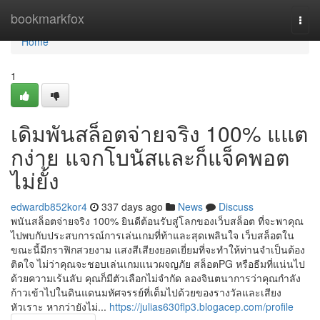
Home
bookmarkfox
Togg
navi
Home
1
เดิมพันสล็อตจ่ายจริง 100% แแต
กง่าย แจกโบนัสและก็แจ็คพอต
ไม่ยั้ง
edwardb852kor4
337 days ago
News
Discuss
พนันสล็อตจ่ายจริง 100% ยินดีต้อนรับสู่โลกของเว็บสล็อต ที่จะพาคุณ
ไปพบกับประสบการณ์การเล่นเกมที่ท้าและสุดเพลินใจ เว็บสล็อตใน
ขณะนี้มีกราฟิกสวยงาม แสงสีเสียงยอดเยี่ยมที่จะทำให้ท่านจำเป็นต้อง
ติดใจ ไม่ว่าคุณจะชอบเล่นเกมแนวผจญภัย สล็อตPG หรือธีมที่แน่นไป
ด้วยความเร้นลับ คุณก็มีตัวเลือกไม่จำกัด ลองจินตนาการว่าคุณกำลัง
ก้าวเข้าไปในดินแดนมหัศจรรย์ที่เต็มไปด้วยของรางวัลและเสียง
หัวเราะ หากว่ายังไม่...
https://julias630flp3.blogacep.com/profile