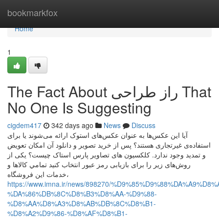
Home
bookmarkfox
Home
1
The Fact About راز طراحی That
No One Is Suggesting
cigdem417
342 days ago
News
Discuss
آیا این عکس‌ها به عنوان عکس‌های استوک ارائه می‌شوند یا برای
استفاده‌ی غیرتجاری هستند؟ پس از خرید تصویر و دانلود آن امکان تعویض
و تمدید وجود ندارد. کلکسیون های تصاویر پارس استاک چیست؟ یکی از
روش‌های زیر را برای بازیابی رمز عبور انتخاب کنید تمامي كالاها و
خدمات اين فروشگاه،
https://www.imna.ir/news/898270/%D9%85%D9%88%DA%A9%D8
%DA%86%DB%8C%D8%B3%D8%AA-%D9%88-
%D8%AA%D8%A3%D8%AB%DB%8C%D8%B1-
%D8%A2%D9%86-%D8%AF%D8%B1-