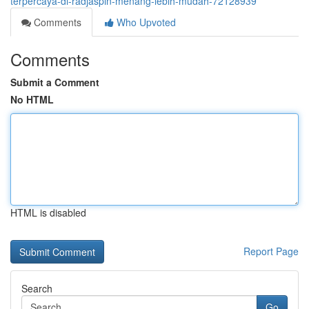
terpercaya-di-radjaspin-menang-lebih-mudah-72128939
Comments
Who Upvoted
Comments
Submit a Comment
No HTML
HTML is disabled
Report Page
Search
Go