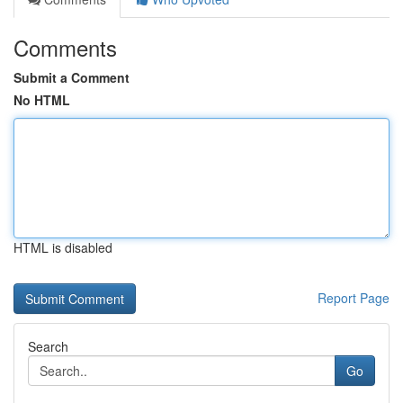
Comments
Submit a Comment
No HTML
HTML is disabled
Report Page
Search
Go