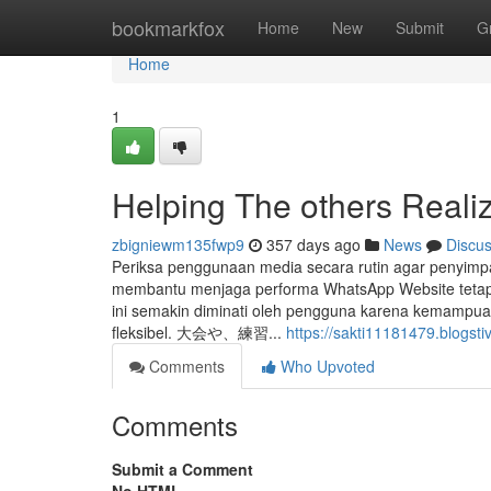
Home
bookmarkfox
Home
New
Submit
G
Home
1
Helping The others Reali
zbigniewm135fwp9
357 days ago
News
Discu
Periksa penggunaan media secara rutin agar penyimpan
membantu menjaga performa WhatsApp Website tetap
ini semakin diminati oleh pengguna karena kemampua
fleksibel. 大会や、練習...
https://sakti11181479.blogst
Comments
Who Upvoted
Comments
Submit a Comment