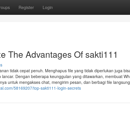
roups
Register
Login
ze The Advantages Of sakti111
ss
an tidak cepat penuh. Menghapus file yang tidak diperlukan juga bis
 lancar. Dengan beberapa keunggulan yang ditawarkan, membuat Wh
nya untuk mengakses chat, mengirim pesan, dan berbagi file langsun
ival.com/58169207/top-sakti111-login-secrets