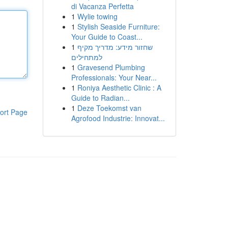
di Vacanza Perfetta
1
Wylie towing
1
Stylish Seaside Furniture:
Your Guide to Coast...
1
שחזור מידע: מדריך מקיף
למתחילים
1
Gravesend Plumbing
Professionals: Your Near...
1
Roniya Aesthetic Clinic : A
Guide to Radian...
1
Deze Toekomst van
ort Page
Agrofood Industrie: Innovat...