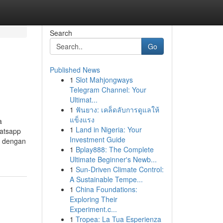
Search
Go
Published News
1
Slot Mahjongways
Telegram Channel: Your
Ultimat...
1
ฟันยาง: เคล็ดลับการดูแลให้
แข็งแรง
a
1
Land in Nigeria: Your
atsapp
Investment Guide
g dengan
1
Bplay888: The Complete
Ultimate Beginner's Newb...
1
Sun-Driven Climate Control:
A Sustainable Tempe...
1
China Foundations:
Exploring Their
Experiment.c...
1
Tropea: La Tua Esperienza