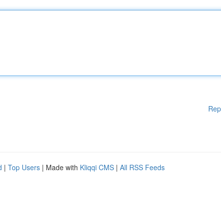
Rep
d
|
Top Users
| Made with
Kliqqi CMS
|
All RSS Feeds