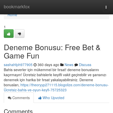
Home
bookmarkfox
Togg
navi
Home
1
Deneme Bonusu: Free Bet &
Game Fun
sashahfph977905
360 days ago
News
Discuss
Bahis severler için mükemmel bir fırsat! deneme bonuslarını
kaçırmayın! Ücretsiz bahislerle keyifli vakit geçirebilir ve şansınızı
denemek için harika bir fırsat yakalayabilirsiniz. Deneme
bonusları,
https://theoryyp271115.blogolize.com/deneme-bonusu-
Ücretsiz-bahis-ve-oyun-keyfi-75725323
Comments
Who Upvoted
Comments