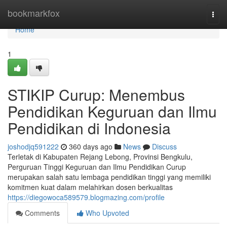
Home
bookmarkfox
Togg
navi
Home
1
STIKIP Curup: Menembus
Pendidikan Keguruan dan Ilmu
Pendidikan di Indonesia
joshodjq591222
360 days ago
News
Discuss
Terletak di Kabupaten Rejang Lebong, Provinsi Bengkulu,
Perguruan Tinggi Keguruan dan Ilmu Pendidikan Curup
merupakan salah satu lembaga pendidikan tinggi yang memiliki
komitmen kuat dalam melahirkan dosen berkualitas
https://diegowoca589579.blogmazing.com/profile
Comments
Who Upvoted