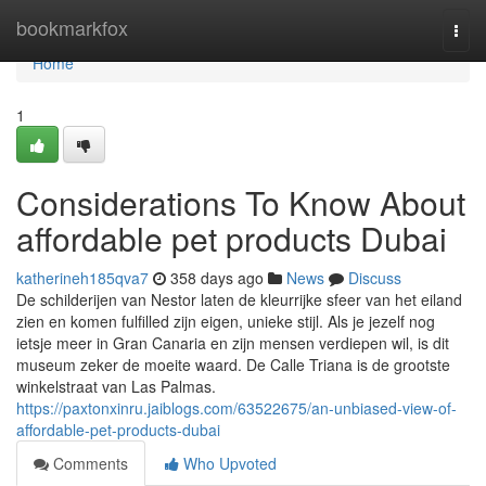
Home
bookmarkfox
Togg
navi
Home
1
Considerations To Know About
affordable pet products Dubai
katherineh185qva7
358 days ago
News
Discuss
De schilderijen van Nestor laten de kleurrijke sfeer van het eiland
zien en komen fulfilled zijn eigen, unieke stijl. Als je jezelf nog
ietsje meer in Gran Canaria en zijn mensen verdiepen wil, is dit
museum zeker de moeite waard. De Calle Triana is de grootste
winkelstraat van Las Palmas.
https://paxtonxinru.jaiblogs.com/63522675/an-unbiased-view-of-
affordable-pet-products-dubai
Comments
Who Upvoted