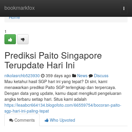
Home
bookmarkfox
Togg
navi
Home
1
Prediksi Paito Singapore
Terupdate Hari Ini
nikolasrchb523930
359 days ago
News
Discuss
Mau ketahui hasil SGP hari ini yang tepat? Di sini, kami
menawarkan prediksi Paito SGP terlengkap dan terpercaya.
Dengan data yang update, kamu dapat mengikuti pengeluaran
angka terbaru setiap hari. Situs kami adalah
https://leaabcr664134.blogofoto.com/66559754/bocoran-paito-
sgp-hari-ini-paling-tepat
Comments
Who Upvoted