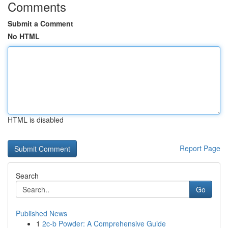
Comments
Submit a Comment
No HTML
HTML is disabled
Report Page
Search
Go
Published News
1
2c-b Powder: A Comprehensive Guide