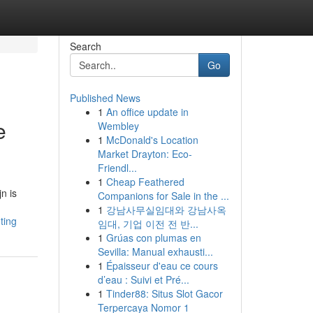
Search
Go
Published News
1
An office update in
e
Wembley
1
McDonald's Location
Market Drayton: Eco-
Friendl...
1
Cheap Feathered
n is
Companions for Sale in the ...
1
강남사무실임대와 강남사옥
ting
임대, 기업 이전 전 반...
1
Grúas con plumas en
Sevilla: Manual exhausti...
1
Épaisseur d'eau ce cours
d’eau : Suivi et Pré...
1
Tinder88: Situs Slot Gacor
Terpercaya Nomor 1