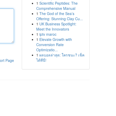
1
Scientific Peptides: The
Comprehensive Manual
1
The God of the Sea’s
Offering: Stunning Clay Cu...
1
UK Business Spotlight:
Meet the Innovators
1
iptv maroc
1
Elevate Growth with
Conversion Rate
Optimizatio...
1
ผลบอลล่าสุด: ใครชนะ? เช็ค
ได้ที่นี่!
ort Page