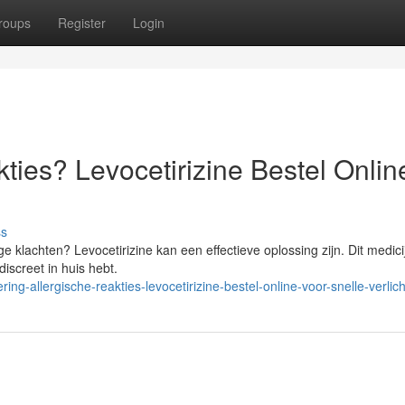
roups
Register
Login
kties? Levocetirizine Bestel Onlin
ss
ige klachten? Levocetirizine kan een effectieve oplossing zijn. Dit medicij
discreet in huis hebt.
ng-allergische-reakties-levocetirizine-bestel-online-voor-snelle-verlich