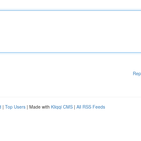
Rep
d
|
Top Users
| Made with
Kliqqi CMS
|
All RSS Feeds