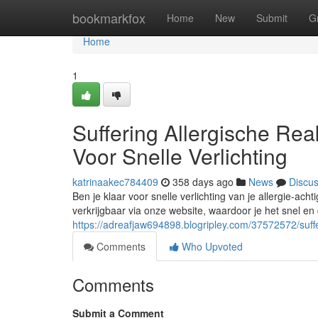
Home
bookmarkfox
Home
New
Submit
G
Home
1
Suffering Allergische Rea
Voor Snelle Verlichting
katrinaakec784409
358 days ago
News
Discu
Ben je klaar voor snelle verlichting van je allergie-acht
verkrijgbaar via onze website, waardoor je het snel en 
https://adreafjaw694898.blogripley.com/37572572/sufferi
Comments
Who Upvoted
Comments
Submit a Comment