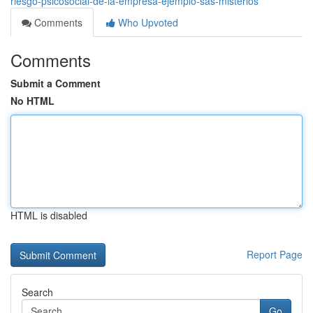
riesgo-psicosocial-de-la-empresa-ejemplo-sas-misterios
Comments
Who Upvoted
Comments
Submit a Comment
No HTML
HTML is disabled
Report Page
Search
Go