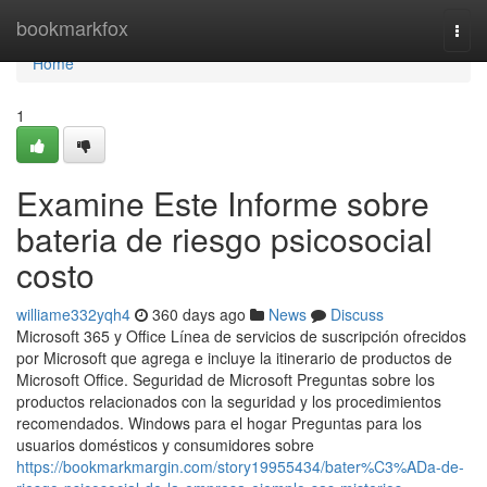
Home
bookmarkfox
Togg
navi
Home
1
Examine Este Informe sobre
bateria de riesgo psicosocial
costo
williame332yqh4
360 days ago
News
Discuss
Microsoft 365 y Office Línea de servicios de suscripción ofrecidos
por Microsoft que agrega e incluye la itinerario de productos de
Microsoft Office. Seguridad de Microsoft Preguntas sobre los
productos relacionados con la seguridad y los procedimientos
recomendados. Windows para el hogar Preguntas para los
usuarios domésticos y consumidores sobre
https://bookmarkmargin.com/story19955434/bater%C3%ADa-de-