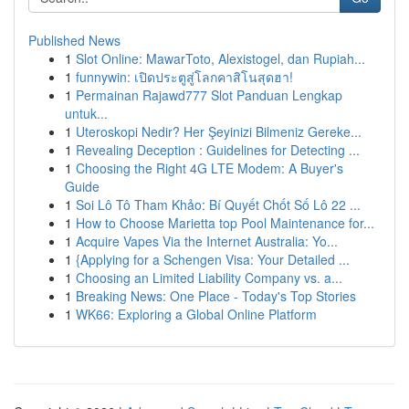
Published News
1
Slot Online: MawarToto, Alexistogel, dan Rupiah...
1
funnywin: เปิดประตูสู่โลกคาสิโนสุดฮา!
1
Permainan Rajawd777 Slot Panduan Lengkap
untuk...
1
Uteroskopi Nedir? Her Şeyinizi Bilmeniz Gereke...
1
Revealing Deception : Guidelines for Detecting ...
1
Choosing the Right 4G LTE Modem: A Buyer's
Guide
1
Soi Lô Tô Tham Khảo: Bí Quyết Chốt Số Lô 22 ...
1
How to Choose Marietta top Pool Maintenance for...
1
Acquire Vapes Via the Internet Australia: Yo...
1
{Applying for a Schengen Visa: Your Detailed ...
1
Choosing an Limited Liability Company vs. a...
1
Breaking News: One Place - Today's Top Stories
1
WK66: Exploring a Global Online Platform