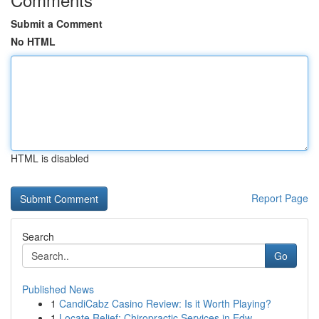
Submit a Comment
No HTML
HTML is disabled
Report Page
Search
Go
Published News
1
CandiCabz Casino Review: Is it Worth Playing?
1
Locate Relief: Chiropractic Services in Edw...