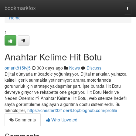
Home
bookmarkfox
Togg
navi
Home
1
Anahtar Kelime Hit Botu
omark815tvj5
360 days ago
News
Discuss
Dijital dünyada mücadele yoğunlaşıyor. Dijital markalar, yalnızca
kaliteli içerik sunmakla yetinemiyor; arama motorlarında
görünürlük için stratejik yaklaşımlar şart. İşte burada Hit Botu
devreye giriyor ve rekabette öne geçiriyor. Hit Botu Nedir ve
Neden Önemlidir? Anahtar Kelime Hit Botu, web sitenize hedefli
sayfa görüntüleme sağlayan algoritma dostu sistemlerdir. Bu
teknolojiler,
https://chesterf321qer6.topbloghub.com/profile
Comments
Who Upvoted
Comments