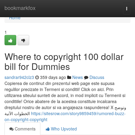
Home
bookmarkfox
Togg
navi
Home
1
Where to copyright 100 dollar
bill for Dummies
sandrar942clz3
359 days ago
News
Discuss
Copierea de continut din prezentul web page este supusa
regulilor precizate in Termeni si conditii! Click on aici. Prin
utilizarea siteului sunteti de acord, in mod implicit cu Termenii si
conditiile! Orice abatere de la acestea constituie incalcarea
dreptului nostru de autor si va angajeaza raspunderea! X وتوضح
الخطوات الآتية
https://sitesrow.com/story9859459/rumored-buzz-
on-copyright-copyright
Comments
Who Upvoted