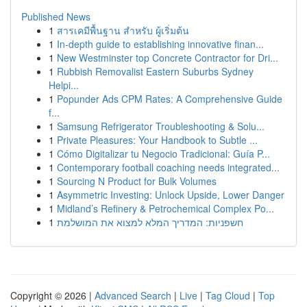
Published News
1
สารเคมีพื้นฐาน สำหรับ ผู้เริ่มต้น
1
In-depth guide to establishing innovative finan...
1
New Westminster top Concrete Contractor for Dri...
1
Rubbish Removalist Eastern Suburbs Sydney
Helpi...
1
Popunder Ads CPM Rates: A Comprehensive Guide
f...
1
Samsung Refrigerator Troubleshooting & Solu...
1
Private Pleasures: Your Handbook to Subtle ...
1
Cómo Digitalizar tu Negocio Tradicional: Guía P...
1
Contemporary football coaching needs integrated...
1
Sourcing N Product for Bulk Volumes
1
Asymmetric Investing: Unlock Upside, Lower Danger
1
Midland’s Refinery & Petrochemical Complex Po...
1
חשפניות: המדריך המלא למצוא את המושלמת
Copyright © 2026 |
Advanced Search
|
Live
|
Tag Cloud
|
Top