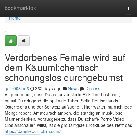
Home
bookmarkfox
Togg
navi
Home
1
Verdorbenes Female wird auf
dem K&uuml;chentisch
schonungslos durchgebumst
gailz008laq6
362 days ago
News
Discuss
Angenommen, dass Du auf unzensierte Fickfilme Lust hast,
musst Du dringend die optimale Tuben Seite Deutschlands,
Österreichs und der Schweiz aufsuchen. Hier warten nämlich jede
Menge fesche Amateurschlampen, die ständig an muskulöse
Männer denken. Vorausgesetzt, dass Du scharfe Porno Video
clips anschauen willst, ist die großartigste Erotiktube des Netz das
https://danskepornofilm.com/