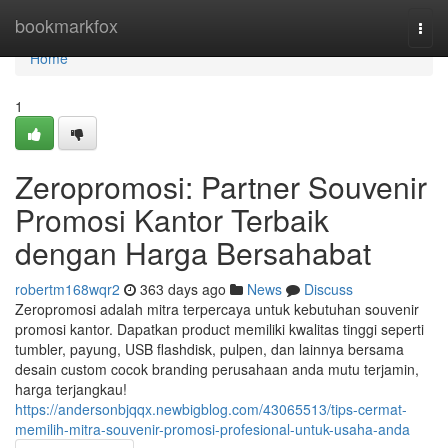
Home
bookmarkfox
Togg
navi
Home
1
Zeropromosi: Partner Souvenir
Promosi Kantor Terbaik
dengan Harga Bersahabat
robertm168wqr2
363 days ago
News
Discuss
Zeropromosi adalah mitra terpercaya untuk kebutuhan souvenir
promosi kantor. Dapatkan product memiliki kwalitas tinggi seperti
tumbler, payung, USB flashdisk, pulpen, dan lainnya bersama
desain custom cocok branding perusahaan anda mutu terjamin,
harga terjangkau!
https://andersonbjqqx.newbigblog.com/43065513/tips-cermat-
memilih-mitra-souvenir-promosi-profesional-untuk-usaha-anda