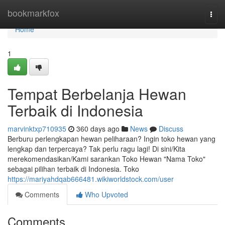
Home
bookmarkfox
Togg
navi
Home
1
Tempat Berbelanja Hewan
Terbaik di Indonesia
marvinktxp710935
360 days ago
News
Discuss
Berburu perlengkapan hewan peliharaan? Ingin toko hewan yang
lengkap dan terpercaya? Tak perlu ragu lagi! Di sini/Kita
merekomendasikan/Kami sarankan Toko Hewan "Nama Toko"
sebagai pilihan terbaik di Indonesia. Toko
https://mariyahdqab666481.wikiworldstock.com/user
Comments
Who Upvoted
Comments