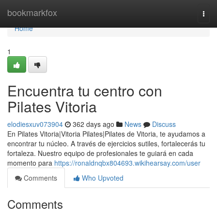
Home
bookmarkfox
Togg
navi
Home
1
Encuentra tu centro con
Pilates Vitoria
elodiesxuv073904
362 days ago
News
Discuss
En Pilates Vitoria|Vitoria Pilates|Pilates de Vitoria, te ayudamos a
encontrar tu núcleo. A través de ejercicios sutiles, fortalecerás tu
fortaleza. Nuestro equipo de profesionales te guiará en cada
momento para
https://ronaldnqbx804693.wikihearsay.com/user
Comments
Who Upvoted
Comments